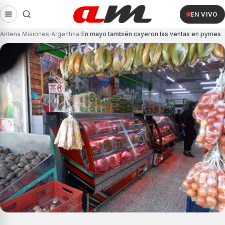
EN VIVO
Antena Misiones
Argentina
En mayo también cayeron las ventas en pymes