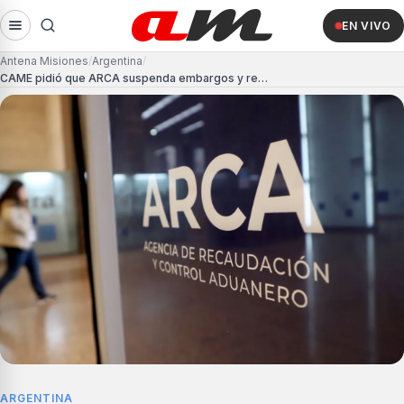
EN VIVO
Antena Misiones
Argentina
CAME pidió que ARCA suspenda embargos y reduzca multas a pymes
ARGENTINA