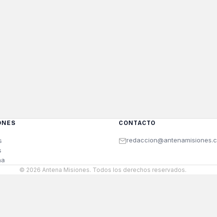
ONES
CONTACTO
redaccion@antenamisiones.
s
s
na
© 2026 Antena Misiones. Todos los derechos reservados.