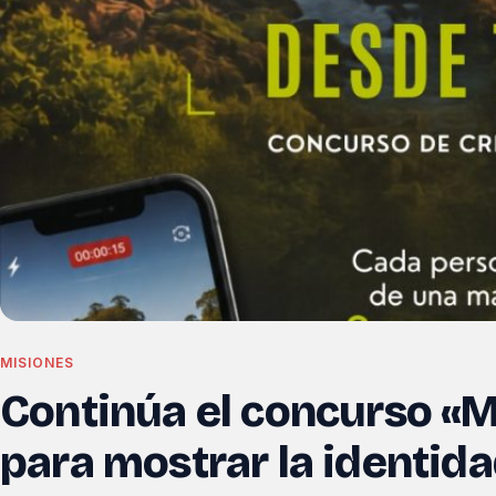
MISIONES
Continúa el concurso «M
para mostrar la identida