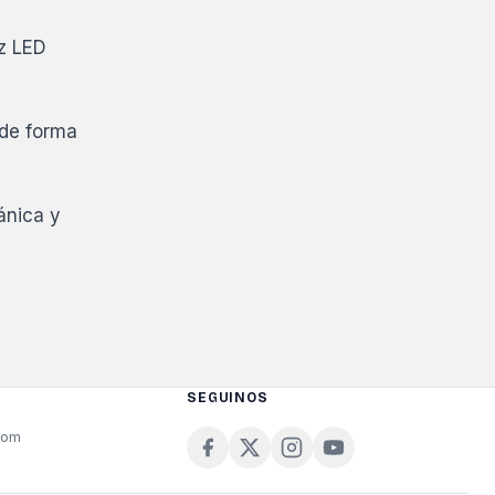
uz LED
 de forma
ánica y
SEGUINOS
com