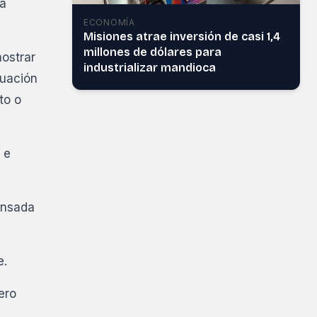
ca
ECONOMÍA
Misiones atrae inversión de casi 1,4
millones de dólares para
mostrar
industrializar mandioca
luación
to o
 e
ensada
e.
ero