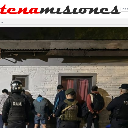
DE
tivo cerrojo con 18 detenidos en barrios posadeños