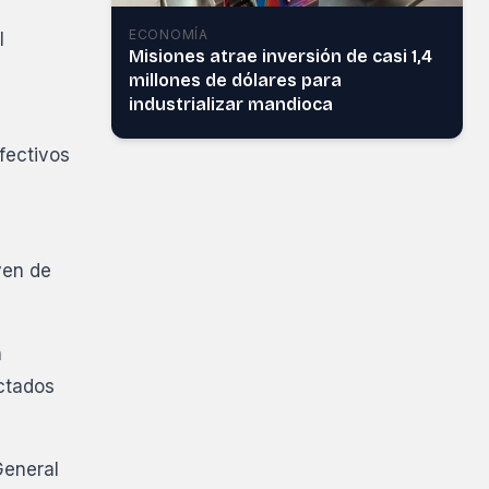
ECONOMÍA
l
Misiones atrae inversión de casi 1,4
millones de dólares para
industrializar mandioca
fectivos
ven de
n
ectados
General