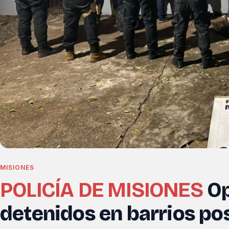
MISIONES
POLICÍA DE MISIONES
Op
detenidos en barrios p