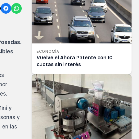
Posadas.
sibles
ECONOMÍA
Vuelve el Ahora Patente con 10
cuotas sin interés
os
por
es.
iní y
rsonas y
 en las