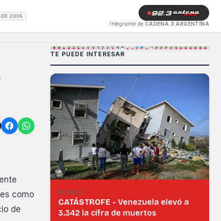
SDE 2005
Integrante de
CADENA 3 ARGENTINA
TE PUEDE INTERESAR
gente
MUNDO
ones como
CATÁSTROFE -
Venezuela elevó a
cio de
3.342 la cifra de muertos