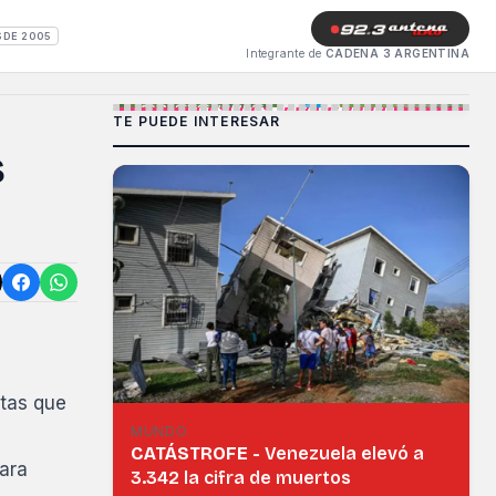
SDE 2005
Integrante de
CADENA 3 ARGENTINA
TE PUEDE INTERESAR
s
ntas que
MUNDO
CATÁSTROFE -
Venezuela elevó a
para
3.342 la cifra de muertos