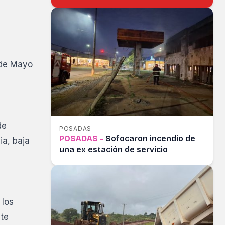
 de Mayo
de
POSADAS
POSADAS -
Sofocaron incendio de
ia, baja
una ex estación de servicio
 los
nte